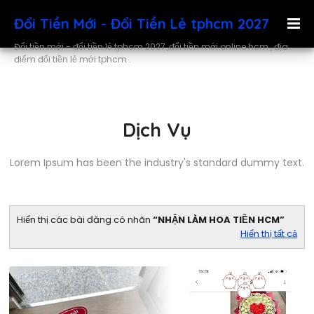
Đổi Tiền Mới - Đổi Tiền Lẻ tphcm 2027
Đổi tiền mới - đổi tiền lẻ tphcm 2027 ,đổi tiền mới online hcm , địa
điểm đổi tiền lẻ mới tphcm .
Dịch Vụ
Lorem Ipsum has been the industry's standard dummy text.
Hiển thị các bài đăng có nhãn
NHẬN LÀM HOA TIỀN HCM
Hiển thị tất cả