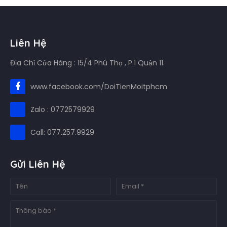
Liên Hệ
Địa Chỉ Cửa Hàng : 15/4 Phú Thọ , P.1 Quận 11.
www.facebook.com/DoiTienMoitphcm
Zalo : 0772579929
Call: 077.257.9929
Gửi Liên Hệ