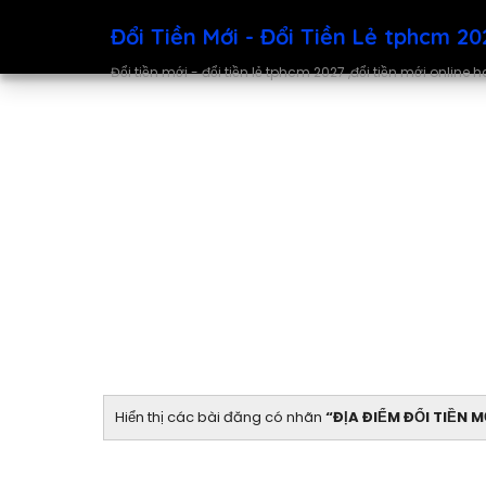
Đổi Tiền Mới - Đổi Tiền Lẻ tphcm 20
Đổi tiền mới - đổi tiền lẻ tphcm 2027 ,đổi tiền mới online 
Hiển thị các bài đăng có nhãn
ĐỊA ĐIỂM ĐỔI TIỀN 