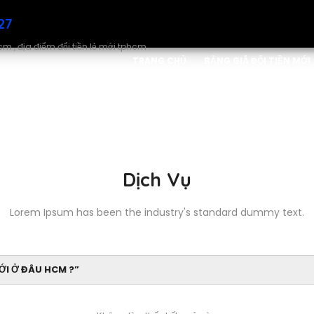
27
hcm , địa điểm đổi tiền lẻ mới tphcm .
TRANG CHỦ
BẢNG GIÁ ĐỔI TIỀN MỚI
Dịch Vụ
Lorem Ipsum has been the industry's standard dummy text.
MỚI Ở ĐÂU HCM ?