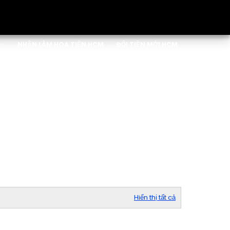
NHẬN LÀM HOA TIỀN HCM
ĐỔI TIỀN MỚI HCM
Hiển thị tất cả