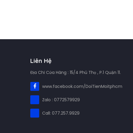
Liên Hệ
Địa Chỉ Cửa Hàng : 15/4 Phú Thọ , P.1 Quận 11.
www.facebook.com/DoiTienMoitphcm
Zalo : 0772579929
Call: 077.257.9929